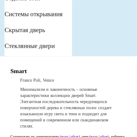
Системы открывания
Скрытая дверь
Стеклянные двери
Smart
Franco Poli, Venice
Минимализм и лаконичность – основные
характеристики коллекции дверей Smart.
Элегантная последовательность чередующихся
поверхностей дерева и стеклянных полос создает
изысканную игру света и тени и подходит для
помещений в современном или скандинавском
стилях.
Сортировать по: наименованию (
возр
|
убыв
), цене (
возр
|
убыв
), рейтингу